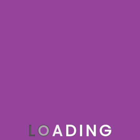
Ministarstvo
pravde Crne
L
O
A
D
I
N
G
Gore